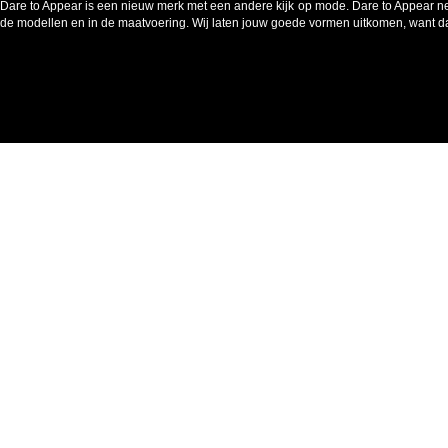
Dare to Appear is een nieuw merk met een andere kijk op mode. Dare to Appear n
de modellen en in de maatvoering. Wij laten jouw goede vormen uitkomen, want da