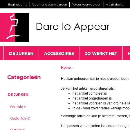
Beginpagina
Algemene voorwaarden
Retour voorwaarden
Maattabellen
DE JURKEN
ACCESSOIRES
ZO WERKT HET
RETOUR VOORWAA
Home
-
Categorieën
Het kan gebeuren dat je niet tevreden bent.
Je kunt het artikel terug sturen als:
het artikel compleet is
DE JURKEN
het artikel ongedragen is
het artikel voorzien is van orginele l
Brutale H
in de - voor zover redelijkerwijs moge
Sommige artikelen kun je niet retourneren
Gedurfde O
Het passen van artikelen is uiteraard toegest
Pittige X