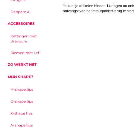
Je kunt je artikelen binnen 14 dagen na on
ontvangst van het retourpakket terug te stor
Dappere A
ACCESSOIRES
Kettingen met
Bravoure
Riemen met Lef
ZO WERKT HET
MIJN SHAPE?
H-shape tips
O-shape tips
X-shape tips
A-shape tips